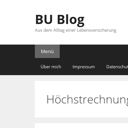
Zum
Inhalt
BU Blog
springen
Aus dem Alltag einer Lebensversicherung
Menü
Über mich
Impressum
Datenschut
Höchstrechnun