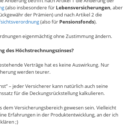
 Die Änderung betrifft nach Artikel 1 die Änderung der
ng
(also insbesondere für
Lebensversicherungen
, aber
ückgewähr der Prämien) und nach Artikel 2 die
fsichtsverordnung
(also für
Pensionsfonds
).
rordnungen eigenmächtig ohne Zustimmung ändern.
ng des Höchstrechnungszinses?
 bestehende Verträge hat es keine Auswirkung. Nur
cherung werden teurer.
t” – jeder Versicherer kann natürlich auch seine
ssatz für die Deckungsrückstellung kalkulieren.
us dem Versicherungsbereich gewesen sein. Vielleicht
ine Erfahrungen in der Produktentwicklung, an der ich
klären ;)